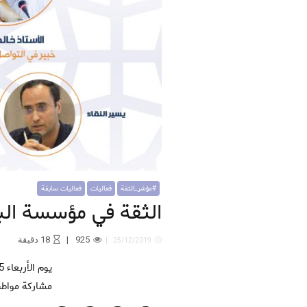
#مؤشر_الثقة
فعاليات
فعاليات سابقة
الثقة في مؤسسة الب
925
18
دقيقة
25/12/2019
يوم الأربعاء 25 ديسمبر على الساعة الخامسة مساء سينظم المعهد المغربي لتحليل السياسات بشراكة مع جمعية سمسم–
مشاركة مواطنة