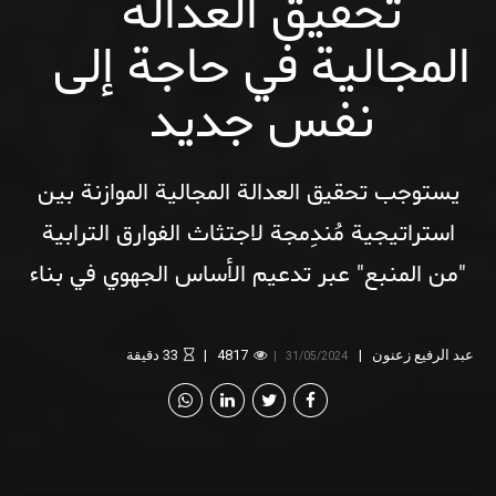
تحقيق العدالة
المجالية في حاجة إلى
نفس جديد
يستوجب تحقيق العدالة المجالية الموازنة بين
استراتيجية مُندِمجة لاجتثاث الفوارق الترابية
"من المنبع" عبر تدعيم الأساس الجهوي في بناء
السياسات وتوزيع الموارد والاستثمارات، وبين
تدابير "استدراكية" لفائدة الجهات والمناطق
عبد الرفيع زعنون
4817
33
دقيقة
31/05/2024
الضعيفة.