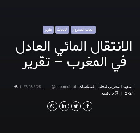
أبحاث المشروع
الأبحاث
تقرير
الانتقال المائي العادل
في المغرب – تقرير
المعهد المغربي لتحليل السياسات
mipainstitute
27/03/2025
2724
5
دقيقة