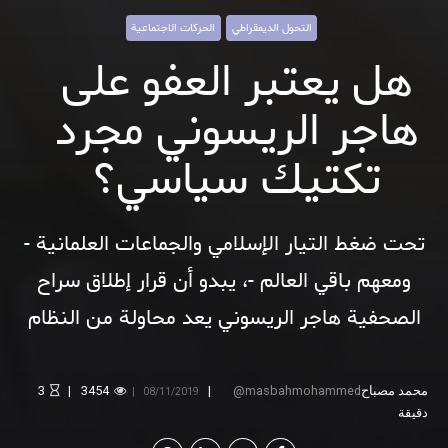
التحول الديمقراطي
الحركات الاجتماعية
هل يعتبر العفو على
هاجر الريسوني مجرد
تكتيك سياسي؟
تحت ضغط التيار الإسلامي والجماعات العلمانية -
ومعهم باقي العالم -، يبدو أن قرار إطلاق سراح
الصحفية هاجر الريسوني يعد محاولة من النظام
المغربي لإعادة السيطرة على الأوضاع
محمد مصباح
masbahmohammed
3454
3
08/11/2019
دقيقة