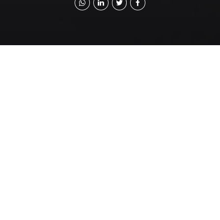
[v
c_row][vc_column][vc_column_text]
تحت ضغط التيار
الإسلامي والجماعات
العلمانية – ومعهم باقي
العالم -، يبدو أن قرار
إطلاق سراح الصحفية
هاجر الريسوني يعد