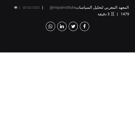
المعهد المغربي لتحليل السياسات
mipainstitute
03/02/2020
1479
3
دقيقة
[v
c_row][vc_column][vc_column_text]
دعوة للترشح لشغل
مهمة “مساعد(ة)
إداري(ة)
”