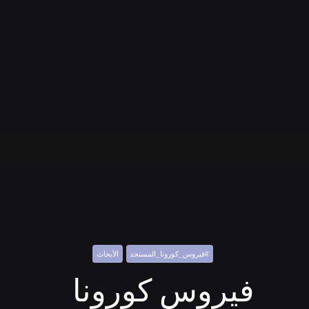
#فيروس_كورونا_المستجد
الأبحاث
فيروس كورونا