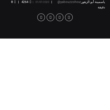
ياسمينة أبو الزهور
yabouzzohour
4264
8
01/07/2020
دقيقة
[v
c_row][vc_column][vc_column_text]
سلطت وفاة عبد
الرحمن اليوسفي
الضوء على كفاح
المغرب طويل الأمد من