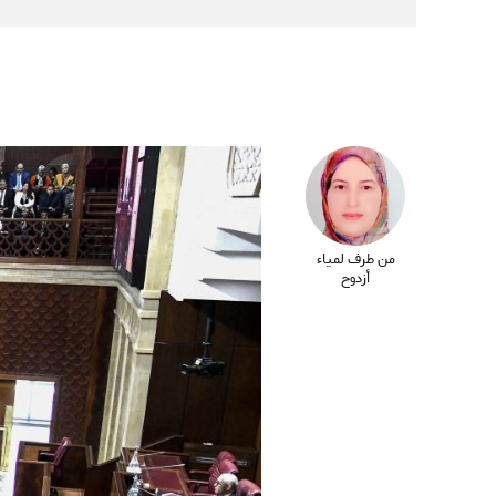
من طرف لمياء
أزدوح