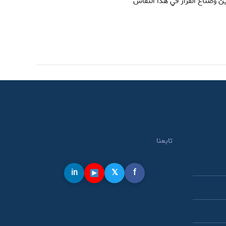
ن وصناع القرار في هذا النقاش
تابعنا
in
𝕏
f