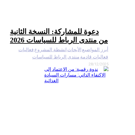
عوة للمشاركة: النسخة الثانية
نتدى الرباط للسياسات 2026
لمواضيع
الأبحاث
انشطة المشروع
فعاليات
ت قادمة
منتدى الرباط للسياسات
28/