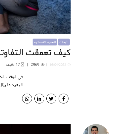
الأبحاث
التنمية الاقتصادية
كيف تعمقت التفاوتات 
2969
17
دقيقة
16/04/2022
في الوقت الذي أظهرت فيه الدولة قدرة مهمة لتعبئة الموارد من أجل مكافحة كوفيد-19 على المدى القصير، إلا أنه على المدى
البعيد ما يزا