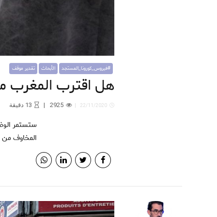
#فيروس_كورونا_المستجد
الأبحاث
تقدير موقف
هل اقترب المغرب من
2925
13
دقيقة
22/11/2020
ستستمر الوضعية الوبائية في التدهور على مستويات متعددة؛ كما يعكس ذلك الارتفاع المتواصل في عدد الإصابات، ما يعزز
المخاوف من خ