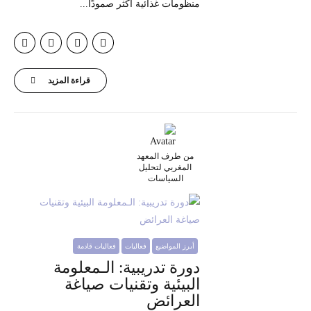
منظومات غذائية أكثر صمودًا...
قراءة المزيد
من طرف المعهد
المغربي لتحليل
السياسات
أبرز المواضيع
فعاليات
فعاليات قادمة
دورة تدريبية: الـمعلومة
البيئية وتقنيات صياغة
العرائض