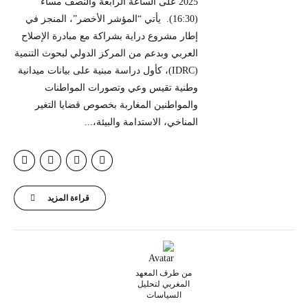
2025 على الساعة الرابعة والنصف مساءً
(16:30). يأتي “المؤشر الأخضر”، المنجز في
إطار مشروع دراية بشراكة مع مبادرة الإصلاح
العربي وبدعم من المركز الدولي لبحوث التنمية
(IDRC)، كأول دراسة مبنية على بيانات ميدانية
وطنية تقيس وعي وتصورات المواطنات
والمواطنين المغاربة بخصوص قضايا التغير
المناخي، الاستدامة والبيئة،...
قراءة المزيد
من طرف المعهد
المغربي لتحليل
السياسات