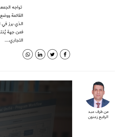
تواجه الجمعيات ضغطا ضريبيا يضعف التحفيزات الكفيلة باستدامة ماليتها وأنشطتها، وهو ما يقتضي مراجعة السياسة الضريبية
الذي برز في 
فمن جهة يُنتظ
التجاري....
من طرف عبد
الرفيع زعنون