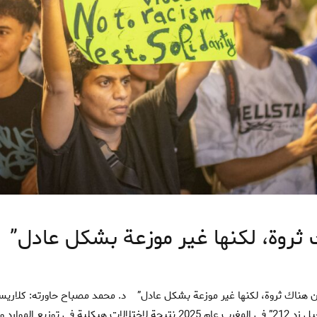
أبرز المواضيع
الأبحاث
الاصلاحات المؤسساتية
صدور الكتاب الأول من سلسلة “دفاتر
السياسات العمومية”
 ثروة، لكنها غير موزعة بشكل عادل”
احتجاجات “جيل زد 212” في المغرب عام 2025 نتيجة لاختلالات هيكلية