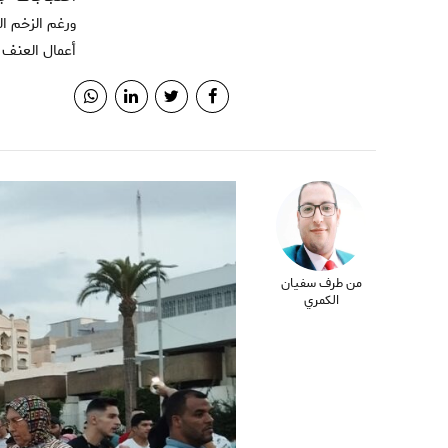
ورغم الزخم ا
أعمال العنف ب
من طرف سفيان
الكمري