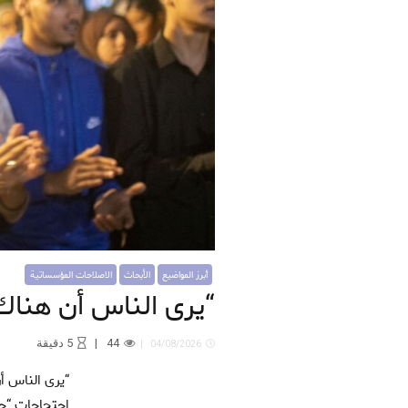
أبرز المواضيع
الأبحاث
التنمية الاقتصادية
الاقتصاد غير المهيكل يتحدى برنامج
الحماية الاجتماعية
أبرز المواضيع
الأبحاث
الاصلاحات المؤسساتية
“يرى الناس أن هناك
44
5
دقيقة
04/08/2026
“يرى الناس أن هناك ثروة، لكنها غير موزعة بشكل عادل” د. محمد مصباح حاورته: كلاريسا كراوس تقديم للمقابلة: اندلعت