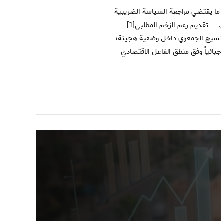
القائمة ووضع نظام يراعي خصوصية الجمعيات، القائمة على ممارسة أنشطة غير هادفة للربح. تقديم رغم الزخم المطلبي[1]
النسيج الجمعوي داخل وضعية هجينة؛
بائياً وفق منطق الفاعل الاقتصادي